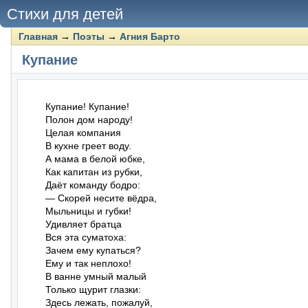
Стихи для детей
Главная
→
Поэты
→
Агния Барто
Купание
Купание! Купание!

Полон дом народу!

Целая компания

В кухне греет воду.

А мама в белой юбке,

Как капитан из рубки,

Даёт команду бодро:

— Скорей несите вёдра,

Мыльницы и губки!

Удивляет братца

Вся эта суматоха:

Зачем ему купаться?

Ему и так неплохо!

В ванне умный малый

Только щурит глазки:

Здесь лежать, пожалуй,
