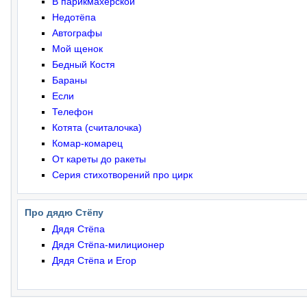
В парикмахерской
Недотёпа
Автографы
Мой щенок
Бедный Костя
Бараны
Если
Телефон
Котята (считалочка)
Комар-комарец
От кареты до ракеты
Серия стихотворений про цирк
Про дядю Стёпу
Дядя Стёпа
Дядя Стёпа-милиционер
Дядя Стёпа и Егор