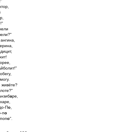
"

тор,



,

"

жели

ели?"

ангина,

ерина,

ицит,

ит!

орее,

йболит!"

обегу,

огу.

 живёте?

лоте?"

анзиб
а
ре,

харе,

до-П
о
,

о-п
о
мпоп
о
".