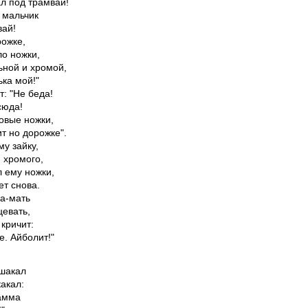
л под трамвай!

 мальчик

ай!

ожке,

о ножки,

ьной и хромой,

ка мой!"

: "Не беда!

юда!

вые ножки,

т но дорожке".

у зайку,

 хромого,

 ему ножки,

т снова.

а-мать

евать,

кричит:

е. Айболит!"
шакал

акал:

амма
