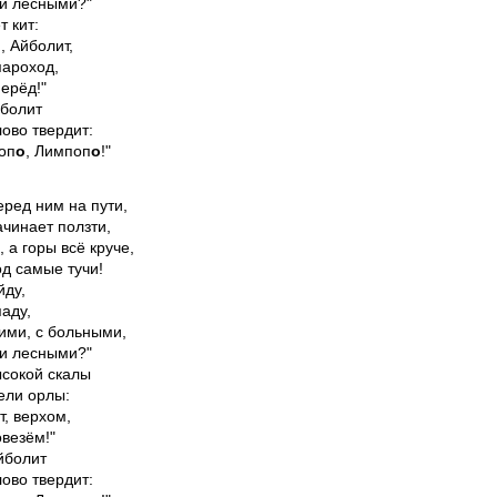
и лесными?"

 кит:

 Айболит,

ароход,

ерёд!"

болит

ово твердит:

оп
о
, Лимпоп
о
!"
ред ним на пути,

чинает ползти,

 а горы всё круче,

д самые тучи!

ду,

аду,

ими, с больными,

и лесными?"

сокой скалы

ели орлы:

, верхом,

везём!"

йболит

ово твердит:
