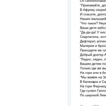
От Гиппопотама!
"Приезжайте, док
В Африку скорей
И спасите, доктор
Наших малышей!
"Что такое? Неу
Ваши дети забол
"Да-да-да! У них 
Скарлатина, хол
Дифтерит, аппенд
Малярия и бронх
Приходите же ск
Добрый доктор А
"Ладно, ладно, п
Вашим детям пом
Только где же вы
На горе или в бо
"Мы живём на З
В Калах
а
ри и Са
На горе Фернан
Где гуляет Гипп
По широкой Ли