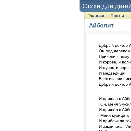
Стихи для дете
Главная
→
Поэты
→
Айболит
Добрый доктор А
Он под деревом с
Приходи к нему 
И корова, и волч
И жучок, и червяч
И медведица!

Всех излечит, ис
Добрый доктор 
И пришла к Айбо
"Ой, меня укусил
И пришёл к Айбо
"Меня курица клю
И прибежала зай
И закричала: "Ай,