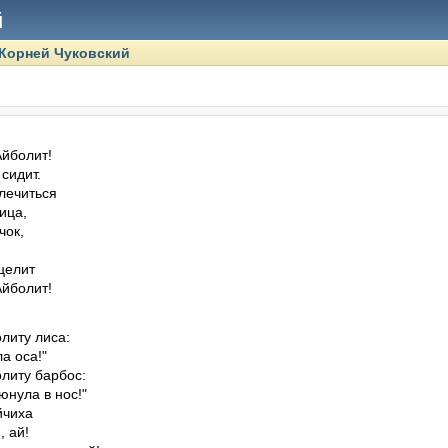
й
Корней Чуковский
йболит!

идит.

лечиться

ица,

ок,

целит

Айболит!
литу лиса:

а оса!"

литу барбос:

нула в нос!"

чиха

 ай!
