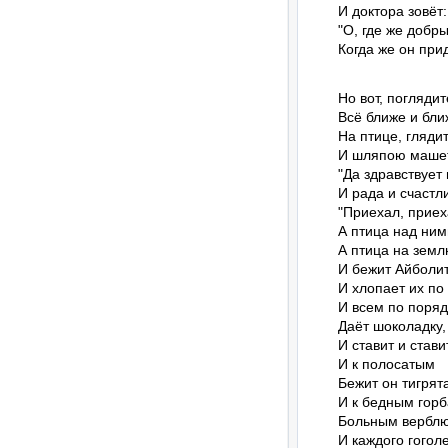
И доктора зовёт:

"О, где же добры
Когда же он при
Но вот, поглядит
Всё ближе и ближ
На птице, глядит
И шляпою машет 
"Да здравствует
И рада и счастли
"Приехал, приеха
А птица над ними
А птица на землю
И бежит Айболит
И хлопает их по 
И всем по порядк
Даёт шоколадку,

И ставит и стави
И к полосатым

Бежит он тигрята
И к бедным горб
Больным верблю
И каждого гоголе