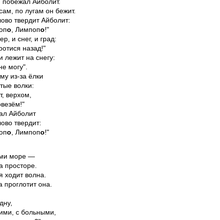
 побежал Айболит.

ам, по лугам он бежит.

ово твердит Айболит:

оп
о
, Лимпоп
о
!"

р, и снег, и град:

ротися назад!"

 лежит на снегу:

е могу".

му из-за ёлки

ые волки:

, верхом,

везём!"

ал Айболит

ово твердит:

оп
о
, Лимпоп
о
!"
ми море —

 просторе.

 ходит волна.

 проглотит она.

ну,

ими, с больными,
