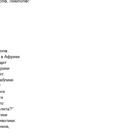
оп
о
, Лимпоп
о
!"
оп
о
.

 в Африке

ит

рики

т:

аблике



ге

и

о:

лита?"

ики

вотики:

ков,
