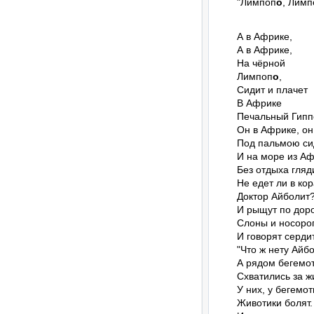
"Лимпоп
о
, Лимп
А в Африке,

А в Африке,

На чёрной

Лимпоп
о
,

Сидит и плачет

В Африке

Печальный Гипп
Он в Африке, он
Под пальмою сид
И на море из Аф
Без отдыха гляди
Не едет ли в кор
Доктор Айболит?
И рыщут по доро
Слоны и носорог
И говорят сердит
"Что ж нету Айбо
А рядом бегемот
Схватились за жи
У них, у бегемоти
Животики болят.
