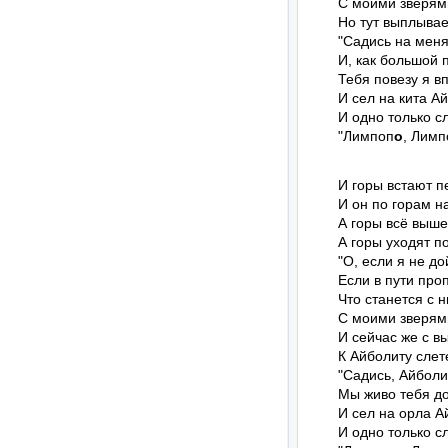
С моими зверям
Но тут выплывает
"Садись на меня,
И, как большой п
Тебя повезу я вп
И сел на кита Ай
И одно только сл
"Лимпоп
о
, Лимп
И горы встают пе
И он по горам на
А горы всё выше,
А горы уходят по
"О, если я не дой
Если в пути проп
Что станется с н
С моими зверям
И сейчас же с вы
К Айболиту слет
"Садись, Айболит
Мы живо тебя до
И сел на орла А
И одно только сл