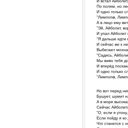
И встал Айболит,
По полям, но лес
И одно только сл
"Лимпоп
о
, Лимп
А в лицо ему вете
"Эй, Айболит, во
И упал Айболит и
"Я дальше идти н
И сейчас же к не
Выбегают мохнат
"Садись, Айболит
Мы живо тебя до
И вперёд поскак
И одно только сл
"Лимпоп
о
, Лимп
Но вот перед ни
Бушует, шумит на
А в море высокая
Сейчас Айболита
"О, если я утону,

Если пойду я ко д
Что станется с н