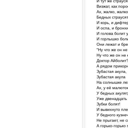
И тут же страуся
Визжат, как порос
Ах, жалко, жалко
Бедных страусят!
И корь, и дифтер
И оспа, и бронхит
И голова болит у 
И горлышко болит
Они лежат и бред
"Ну что же он не 
Ну что же он не е
Доктор Айболит?
А рядом прикорн
Зубастая акула,

Зубастая акула

На солнышке леж
Ах, у её малюток,
У бедных акулят,
Уже двенадцать с
Зубки болят!

И вывихнуто пле
У бедного кузнеч
Не прыгает, не ск
А горько-горько 