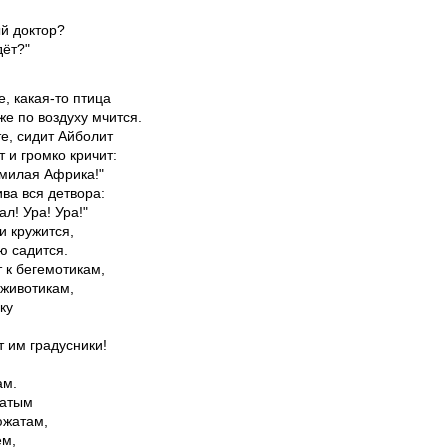
й доктор?

дёт?"
е, какая-то птица

е по воздуху мчится.

е, сидит Айболит

и громко кричит:

 милая Африка!"

ва вся детвора:

л! Ура! Ура!"

 кружится,

 садится.

 к бегемотикам,

животикам,

у

т им градусники!

м.

атым

жатам,

м,
