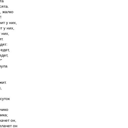
та

ята.

, жалко



ит у них,

 у них,

них,

.

ят:

едет,

дет,

"

ула

ит.





уток

чико

ика;

ачет он,

плачет он
