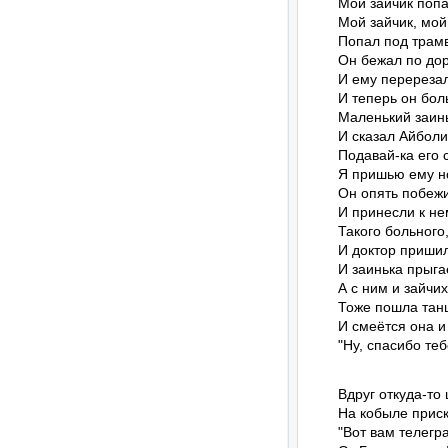
Мой зайчик попа
Мой зайчик, мой
Попал под трамв
Он бежал по дор
И ему перерезал
И теперь он бол
Маленький заинь
И сказал Айболит
Подавай-ка его с
Я пришью ему но
Он опять побежи
И принесли к нем
Такого больного,
И доктор пришил
И заинька прыгае
А с ним и зайчих
Тоже пошла танц
И смеётся она и 
"Ну, спасибо теб
Вдруг откуда-то 
На кобыле приск
"Вот вам телегр