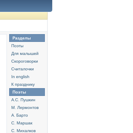
Разделы
Поэты
Для малышей
Скороговорки
Считалочки
In english
К празднику
Поэты
А.С. Пушкин
М. Лермонтов
А. Барто
С. Маршак
С. Михалков