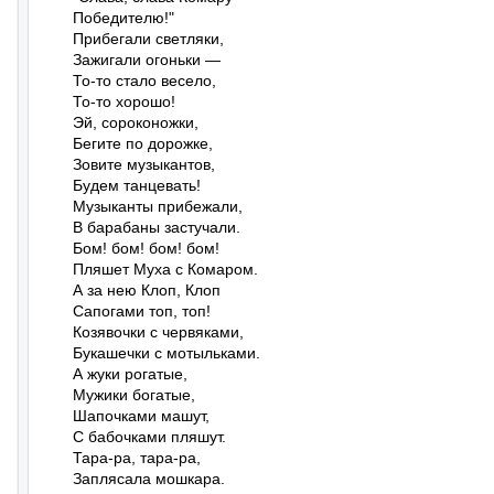
Победителю!"

Прибегали светляки,

Зажигали огоньки —

То-то стало весело,

То-то хорошо!

Эй, сороконожки,

Бегите по дорожке,

Зовите музыкантов,

Будем танцевать!

Музыканты прибежали,

В барабаны застучали.

Бом! бом! бом! бом!

Пляшет Муха с Комаром.

А за нею Клоп, Клоп

Сапогами топ, топ!

Козявочки с червяками,

Букашечки с мотыльками.

А жуки рогатые,

Мужики богатые,

Шапочками машут,

С бабочками пляшут.

Тара-ра, тара-ра,

Заплясала мошкара.
