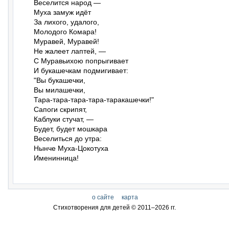
Веселится народ —

Муха замуж идёт

За лихого, удалого,

Молодого Комара!

Муравей, Муравей!

Не жалеет лаптей, —

С Муравьихою попрыгивает

И букашечкам подмигивает:

"Вы букашечки,

Вы милашечки,

Тара-тара-тара-тара-таракашечки!"

Сапоги скрипят,

Каблуки стучат, —

Будет, будет мошкара

Веселиться до утра:

Нынче Муха-Цокотуха

Именинница!
о сайте
карта
Стихотворения для детей © 2011–
2026 гг.