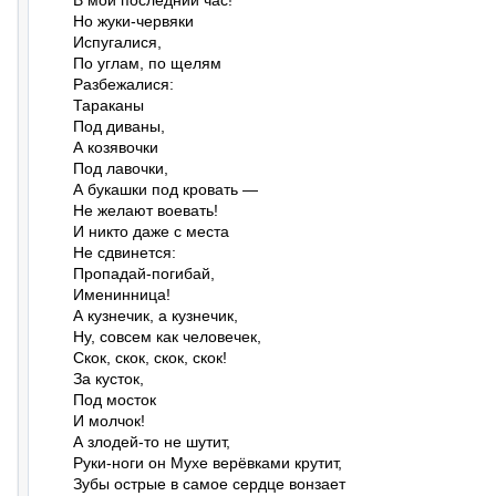
В мой последний час!"

Но жуки-червяки

Испугалися,

По углам, по щелям

Разбежалися:

Тараканы

Под диваны,

А козявочки

Под лавочки,

А букашки под кровать —

Не желают воевать!

И никто даже с места

Не сдвинется:

Пропадай-погибай,

Именинница!

А кузнечик, а кузнечик,

Ну, совсем как человечек,

Скок, скок, скок, скок!

За кусток,

Под мосток

И молчок!

А злодей-то не шутит,

Руки-ноги он Мухе верёвками крутит,

Зубы острые в самое сердце вонзает
