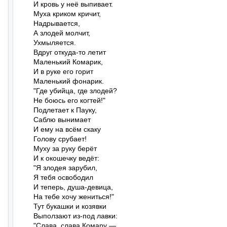
И кровь у неё выпивает.

Муха криком кричит,

Надрывается,

А злодей молчит,

Ухмыляется.

Вдруг откуда-то летит

Маленький Комарик,

И в руке его горит

Маленький фонарик.

"Где убийца, где злодей?

Не боюсь его когтей!"

Подлетает к Пауку,

Саблю вынимает

И ему на всём скаку

Голову срубает!

Муху за руку берёт

И к окошечку ведёт:

"Я злодея зарубил,

Я тебя освободил

И теперь, душа-девица,

На тебе хочу жениться!"

Тут букашки и козявки

Выползают из-под лавки:

"Слава, слава Комару —
