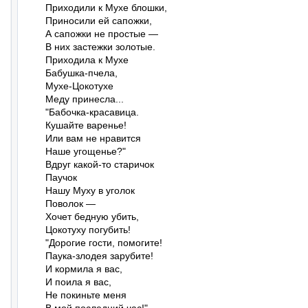
Приходили к Мухе блошки,

Приносили ей сапожки,

А сапожки не простые —

В них застежки золотые.

Приходила к Мухе

Бабушка-пчела,

Мухе-Цокотухе

Меду принесла...

"Бабочка-красавица.

Кушайте варенье!

Или вам не нравится

Наше угощенье?"

Вдруг какой-то старичок

Паучок

Нашу Муху в уголок

Поволок —

Хочет бедную убить,

Цокотуху погубить!

"Дорогие гости, помогите!

Паука-злодея зарубите!

И кормила я вас,

И поила я вас,

Не покиньте меня
