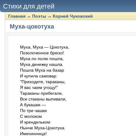
Стихи для детей
Главная
→
Поэты
→
Корней Чуковский
Муха-цокотуха
Муха, Муха — Цокотуха,

Позолоченное брюхо!

Муха по полю пошла,

Муха денежку нашла.

Пошла Муха на базар

И купила самовар:

"Приходите, тараканы,

Я вас чаем угощу!"

Тараканы прибегали,

Все стаканы выпивали,

А букашки —

По три чашки

С молоком

И крендельком:

Нынче Муха-Цокотуха

Именинница!
