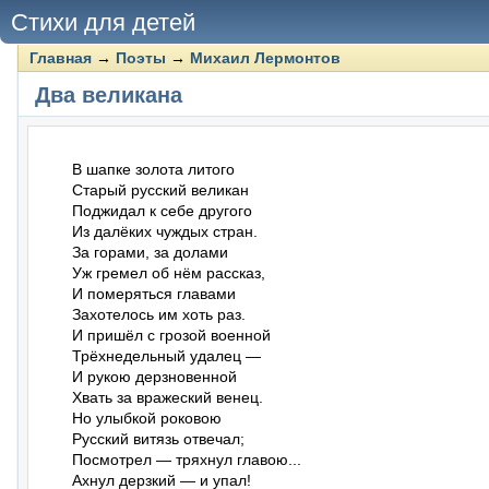
Стихи для детей
Главная
→
Поэты
→
Михаил Лермонтов
Два великана
В шапке золота литого

Старый русский великан

Поджидал к себе другого

Из далёких чуждых стран.

За горами, за долами

Уж гремел об нём рассказ,

И померяться главами

Захотелось им хоть раз.

И пришёл с грозой военной

Трёхнедельный удалец —

И рукою дерзновенной

Хвать за вражеский венец.

Но улыбкой роковою

Русский витязь отвечал;

Посмотрел — тряхнул главою...

Ахнул дерзкий — и упал!
