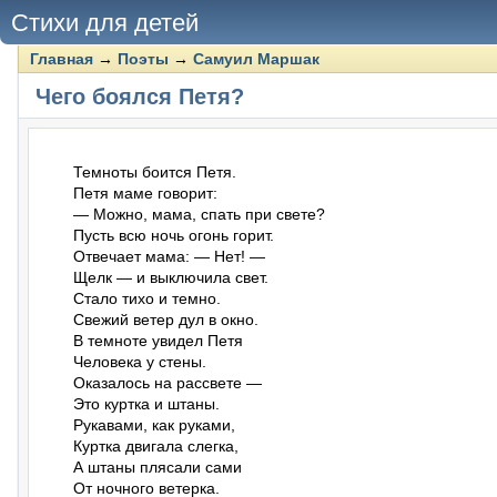
Стихи для детей
Главная
→
Поэты
→
Самуил Маршак
Чего боялся Петя?
Темноты боится Петя.

Петя маме говорит:

— Можно, мама, спать при свете?

Пусть всю ночь огонь горит.

Отвечает мама: — Нет! —

Щелк — и выключила свет.

Стало тихо и темно.

Свежий ветер дул в окно.

В темноте увидел Петя

Человека у стены.

Оказалось на рассвете —

Это куртка и штаны.

Рукавами, как руками,

Куртка двигала слегка,

А штаны плясали сами

От ночного ветерка.
