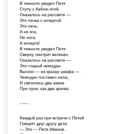
В темноте увидел Петя

Ступу с бабою-ягой.

Оказалось на рассвете —

Это печка с кочергой.

Это печь,

А не яга,

Не нога,

А кочерга!

В темноте увидел Петя:

Сверху смотрит великан.

Оказалось на рассвете —

Это старый чемодан.

Высоко — на крышу шкафа —

Чемодан поставил папа,

И светились два замка

При луне, как два зрачка.
- — -
Каждый раз при встрече с Петей

Говорят друг другу дети:

— Это — Петя Иванов.
