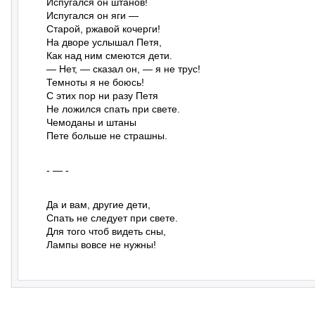
Испугался он штанов!

Испугался он яги —

Старой, ржавой кочерги!

На дворе услышал Петя,

Как над ним смеются дети.

— Нет, — сказал он, — я не трус!

Темноты я не боюсь!

С этих пор ни разу Петя

Не ложился спать при свете.

Чемоданы и штаны

Пете больше не страшны.
- — -
Да и вам, другие дети,

Спать не следует при свете.

Для того чтоб видеть сны,

Лампы вовсе не нужны!