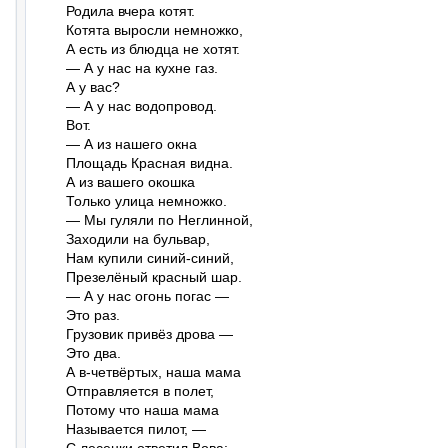
Родила вчера котят.

Котята выросли немножко,

А есть из блюдца не хотят.

— А у нас на кухне газ.

А у вас?

— А у нас водопровод.

Вот.

— А из нашего окна

Площадь Красная видна.

А из вашего окошка

Только улица немножко.

— Мы гуляли по Неглинной,

Заходили на бульвар,

Нам купили синий-синий,

Презелёный красный шар.

— А у нас огонь погас —

Это раз.

Грузовик привёз дрова —

Это два.

А в-четвёртых, наша мама

Отправляется в полет,

Потому что наша мама

Называется пилот, —
