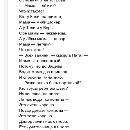
С лесенки ответил Вова:

— Мама — лётчик?

Что ж такого!

Вот у Коли, например,

Мама — милиционер.

А у Толи и у Веры

Обе мамы — инженеры.

А у Лёвы мама — повар.

Мама — лётчик?

Что ж такого!

— Всех важней, — сказала Ната, —

Мама вагоновожатый,

Потому что до Зацепы

Водит мама два прицепа.

И спросила Нина тихо:

— Разве плохо быть портнихой?

Кто трусы ребятам шьёт?

Ну конечно, не пилот.

Лётчик водит самолёты —

Это очень хорошо.

Повар делает компоты —

Это тоже хорошо.

Доктор лечит нас от кори,

Есть учительница в школе.
