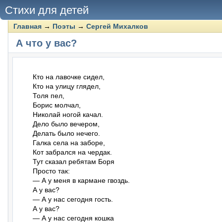
Стихи для детей
Главная
→
Поэты
→
Сергей Михалков
А что у вас?
Кто на лавочке сидел,

Кто на улицу глядел,

Толя пел,

Борис молчал,

Николай ногой качал.

Дело было вечером,

Делать было нечего.

Галка села на заборе,

Кот забрался на чердак.

Тут сказал ребятам Боря

Просто так:

— А у меня в кармане гвоздь.

А у вас?

— А у нас сегодня гость.

А у вас?

— А у нас сегодня кошка
