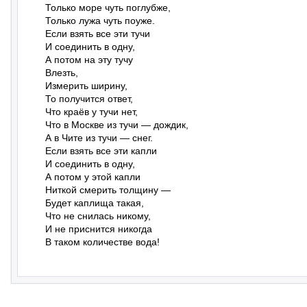
Только море чуть поглубже,

Только лужа чуть поуже.

Если взять все эти тучи

И соединить в одну,

А потом на эту тучу

Влезть,

Измерить ширину,

То получится ответ,

Что краёв у тучи нет,

Что в Москве из тучи — дождик,

А в Чите из тучи — снег.

Если взять все эти капли

И соединить в одну,

А потом у этой капли

Ниткой смерить толщину —

Будет каплища такая,

Что не снилась никому,

И не приснится никогда

В таком количестве вода!