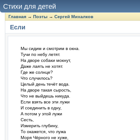
Стихи для детей
Главная
→
Поэты
→
Сергей Михалков
Если
Мы сидим и смотрим в окна.

Тучи по небу летят.

На дворе собаки мокнут,

Даже лаять не хотят.

Где же солнце?

Что случилось?

Целый день течёт вода.

На дворе такая сырость,

Что не выйдешь никуда.

Если взять все эти лужи

И соединить в одну,

А потом у этой лужи

Сесть,

Измерить глубину,

То окажется, что лужа

Моря Чёрного не хуже,
