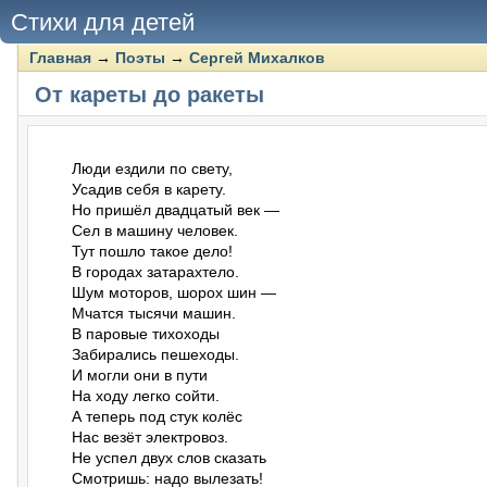
Стихи для детей
Главная
→
Поэты
→
Сергей Михалков
От кареты до ракеты
Люди ездили по свету,

Усадив себя в карету.

Но пришёл двадцатый век —

Сел в машину человек.

Тут пошло такое дело!

В городах затарахтело.

Шум моторов, шорох шин —

Мчатся тысячи машин.

В паровые тихоходы

Забирались пешеходы.

И могли они в пути

На ходу легко сойти.

А теперь под стук колёс

Нас везёт электровоз.

Не успел двух слов сказать

Смотришь: надо вылезать!
