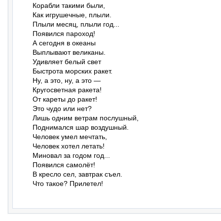
Корабли такими были,

Как игрушечные, плыли.

Плыли месяц, плыли год...

Появился пароход!

А сегодня в океаны

Выплывают великаны.

Удивляет белый свет

Быстрота морских ракет.

Ну, а это, ну, а это —

Кругосветная ракета!

От кареты до ракет!

Это чудо или нет?

Лишь одним ветрам послушный,

Поднимался шар воздушный.

Человек умел мечтать,

Человек хотел летать!

Миновал за годом год...

Появился самолёт!

В кресло сел, завтрак съел.

Что такое? Прилетел!