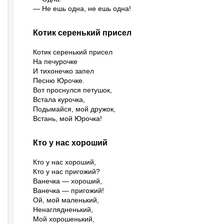
— Не ешь одна, не ешь одна!
Котик серенький присел
Котик серенький присел

На печурочке

И тихонечко запел

Песню Юрочке.

Вот проснулся петушок,

Встала курочка,

Подымайся, мой дружок,

Встань, мой Юрочка!
Кто у нас хороший
Кто у нас хороший,

Кто у нас пригожий?

Ванечка — хороший,

Ванечка — пригожий!

Ой, мой маленький,

Ненаглядненький,

Мой хорошенький,
