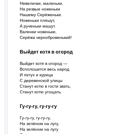
Невелички, маленьки,

На резвые ноженьки

Нашему Серёженьке.

Ноженьки пляшут,

А рученьки машут.

Валенки новеньки,

Серёжа чернобровенький!
Выйдет котя в огород
Выйдет котя в огород —

Всполошится весь народ.

И петух и курица

С деревенской улицы

Станут котю в гости звать,

Станут котю угощать.
Гу-гу-гу, гу-гу-гу
Гу-гу-гу, гу-гу-гу,

На зелёном на лугу,

На зелёном на лугу
