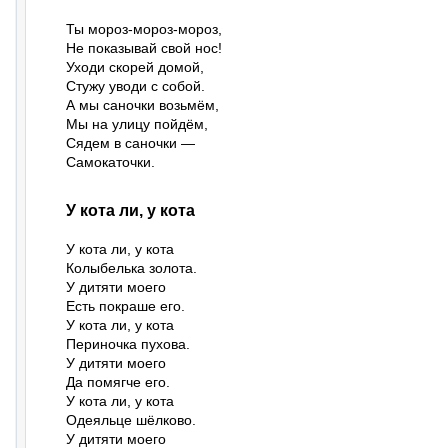
Ты мороз-мороз-мороз,

Не показывай свой нос!

Уходи скорей домой,

Стужу уводи с собой.

А мы саночки возьмём,

Мы на улицу пойдём,

Сядем в саночки —

Самокаточки.
У кота ли, у кота
У кота ли, у кота

Колыбелька золота.

У дитяти моего

Есть покраше его.

У кота ли, у кота

Периночка пухова.

У дитяти моего

Да помягче его.

У кота ли, у кота

Одеяльце шёлково.

У дитяти моего
