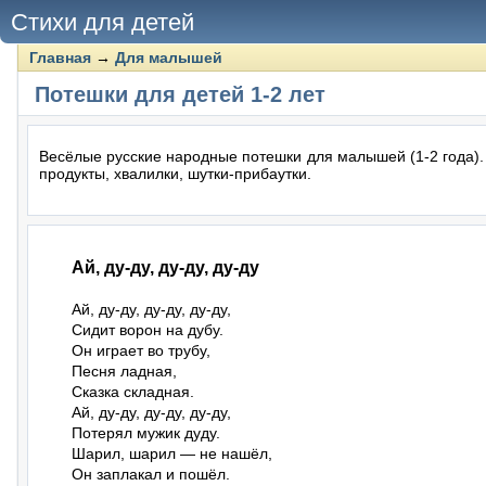
Стихи для детей
Главная
→
Для малышей
Потешки для детей 1-2 лет
Весёлые русские народные потешки для малышей (1-2 года).
продукты, хвалилки, шутки-прибаутки.
Ай, ду-ду, ду-ду, ду-ду
Ай, ду-ду, ду-ду, ду-ду,

Сидит ворон на дубу.

Он играет во трубу,

Песня ладная,

Сказка складная.

Ай, ду-ду, ду-ду, ду-ду,

Потерял мужик дуду.

Шарил, шарил — не нашёл,

Он заплакал и пошёл.