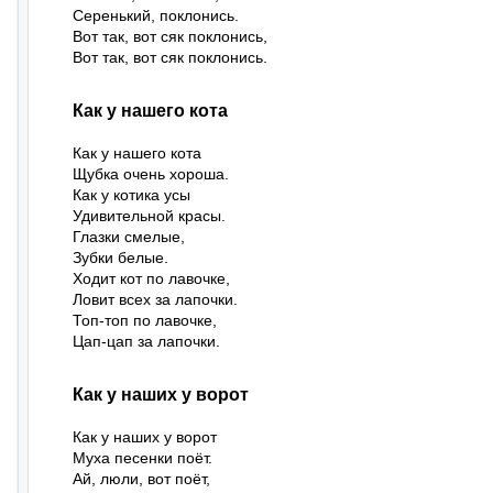
Серенький, поклонись.

Вот так, вот сяк поклонись,

Вот так, вот сяк поклонись.
Как у нашего кота
Как у нашего кота

Щубка очень хороша.

Как у котика усы

Удивительной красы.

Глазки смелые,

Зубки белые.

Ходит кот по лавочке,

Ловит всех за лапочки.

Топ-топ по лавочке,

Цап-цап за лапочки.
Как у наших у ворот
Как у наших у ворот

Муха песенки поёт.

Ай, люли, вот поёт,
