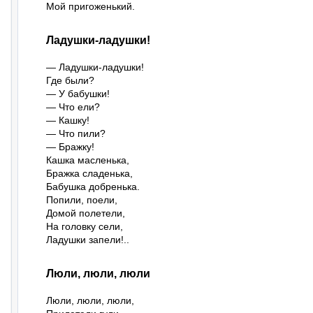
Мой пригоженький.
Ладушки-ладушки!
— Ладушки-ладушки!

Где были?

— У бабушки!

— Что ели?

— Кашку!

— Что пили?

— Бражку!

Кашка масленька,

Бражка сладенька,

Бабушка добренька.

Попили, поели,

Домой полетели,

На головку сели,

Ладушки запели!..
Люли, люли, люли
Люли, люли, люли,
