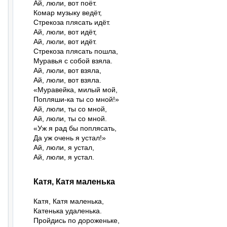
Ай, люли, вот поёт.

Комар музыку ведёт,

Стрекоза плясать идёт.

Ай, люли, вот идёт,

Ай, люли, вот идёт.

Стрекоза плясать пошла,

Муравья с собой взяла.

Ай, люли, вот взяла,

Ай, люли, вот взяла.

«Муравейка, милый мой,

Попляши-ка ты со мной!»

Ай, люли, ты со мной,

Ай, люли, ты со мной.

«Уж я рад бы поплясать,

Да уж очень я устал!»

Ай, люли, я устал,

Ай, люли, я устал.
Катя, Катя маленька
Катя, Катя маленька,

Катенька удаленька.

Пройдись по дороженьке,
