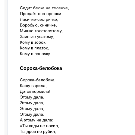
Сидит белка на тележке,

Продаёт она орешки:

Лисичке-сестричке,

Воробью, синичке,

Мишке толстопятому,

Заиньке усатому,

Кому в зобок,

Кому в платок,

Кому в лапочку.
Сорока-белобока
Сорока-белобока

Кашу варила,

Деток кормила!

Этому дала,

Этому дала,

Этому дала,

Этому дала,

А этому не дала:

«Ты воды не носил,

Ты дров не рубил,
