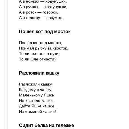
А в ножках — ходунушки,

А в ручках — хватунушки,

А в роток — говорок,

А в головку — разумок.
Пошёл кот под мосток
Пошёл кот под мосток,

Поймал рыбку за хвосток.

То ли съесть по пути,

То ли Оле отнести?
Разложили кашку
Разложили кашку

Каждому в чашку.

Маленькому Яшке

Не хватило кашки.

Дайте Яшке кашки

Из маминой чашки!
Сидит белка на тележке