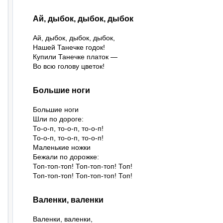
Ай, дыбок, дыбок, дыбок
Ай, дыбок, дыбок, дыбок,

Нашей Танечке годок!

Купили Танечке платок —

Во всю голову цветок!
Большие ноги
Большие ноги

Шли по дороге:

То-о-п, то-о-п, то-о-п!

То-о-п, то-о-п, то-о-п!

Маленькие ножки

Бежали по дорожке:

Топ-топ-топ! Топ-топ-топ! Топ!

Топ-топ-топ! Топ-топ-топ! Топ!
Валенки, валенки
Валенки, валенки,
