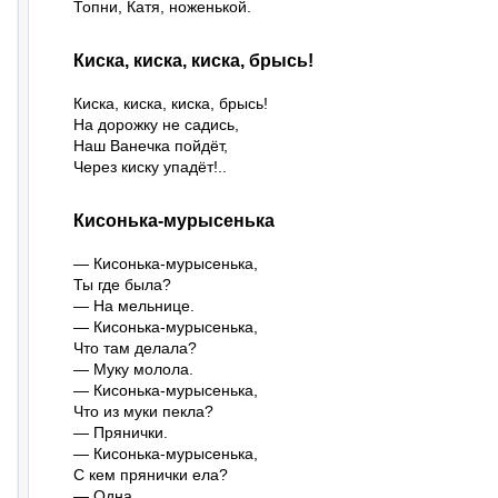
Топни, Катя, ноженькой.
Киска, киска, киска, брысь!
Киска, киска, киска, брысь!

На дорожку не садись,

Наш Ванечка пойдёт,

Через киску упадёт!..
Кисонька-мурысенька
— Кисонька-мурысенька,

Ты где была?

— На мельнице.

— Кисонька-мурысенька,

Что там делала?

— Муку молола.

— Кисонька-мурысенька,

Что из муки пекла?

— Прянички.

— Кисонька-мурысенька,

С кем прянички ела?

— Одна.
