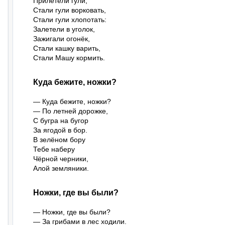
Прилетели гули,

Стали гули ворковать,

Стали гули хлопотать:

Залетели в уголок,

Зажигали огонёк,

Стали кашку варить,

Стали Машу кормить.
Куда бежите, ножки?
— Куда бежите, ножки?

— По летней дорожке,

С бугра на бугор

За ягодой в бор.

В зелёном бору

Тебе наберу

Чёрной черники,

Алой земляники.
Ножки, где вы были?
— Ножки, где вы были?

— За грибами в лес ходили.
