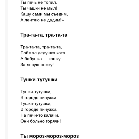
Ты печь не топил,

Ты чашки не мыл!

Кашу сами мы съедим,

А лентяю не дадим!»
Тра-та-та, тра-та-та
Тра-та-та, тра-та-та,

Поймал дедушка кота.

А бабушка — кошку

За левую ножку!
Тушки-тутушки
Тушки-тутушки,

В городе пичужки.

Тушки-тутушки,

В городе пичужки.

На печи-то калачи,

Они больно горячи!
Ты мороз-мороз-мороз