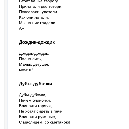
Стоит чашка творогу.

Прилетели две тетери,

Поклевали, улетели.

Как они летели,

Мы на них глядели.

Ам!
Дождик-дождик
Дождик-дождик,

Полно лить,

Малых детушек

мочить!
Дубы-дубочки
Дубы-дубочки,

Печём блиночки.

Блиночки горячи,

Не хотят сидеть в печи.

Блиночки румяные,

С маслицем, со сметаною!