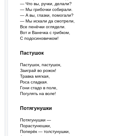
— Что вы, ручки, делали?

— Мы грибочки собирали.

— А вы, глазки, помогали?

— Мы искали да смотрели,

Все пенёчки оглядели.

Вот и Ванечка с грибком,

С подосиновичком!
Пастушок
Пастушок, пастушок,

Заиграй во рожок!

Травка мягкая,

Роса сладкая.

Гони стадо в поле,

Погулять на воле!
Потягунушки
Потягунушки —

Порастунюшки,

Поперёк — толстунушки,
