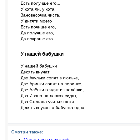
Есть получше его...

У кота ли, у кота

Зановесочка чиста.

У дитяти моего

Есть почище его,

Да получше его,

Да покраше его.
У нашей бабушки
У нашей бабушки

Десять внучат:

Две Акульки сопят в люльке,

Две Аринки сопят на перинке,

Две Алёнки глядят из пелёнки,

Два Ивана на лавках сидят,

Два Степана учиться хотят.

Десять внуков, а бабушка одна.
Смотри также:
Стишки для малышей