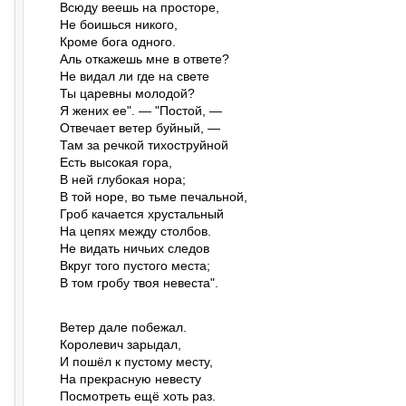
Всюду веешь на просторе,

Не боишься никого,

Кроме бога одного.

Аль откажешь мне в ответе?

Не видал ли где на свете

Ты царевны молодой?

Я жених ее". — "Постой, —

Отвечает ветер буйный, —

Там за речкой тихоструйной

Есть высокая гора,

В ней глубокая нора;

В той норе, во тьме печальной,

Гроб качается хрустальный

На цепях между столбов.

Не видать ничьих следов

Вкруг того пустого места;

В том гробу твоя невеста".
Ветер дале побежал.

Королевич зарыдал,

И пошёл к пустому месту,

На прекрасную невесту

Посмотреть ещё хоть раз.
