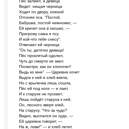
Пёс залаял, и девица

Видит: нищая черница

Ходит по двору, клюкой

Отгоняя пса. "Постой,

Бабушка, постой немножко, —

Ей кричит она в окошко, —

Пригрожу сама я псу

И кой-что тебе снесу".

Отвечает ей черница:

"Ох ты, дитятко девица!

Пёс проклятый одолел,

Чуть до смерти не заел.

Посмотри, как он хлопочет!

Выдь ко мне". — Царевна хочет

Выдти к ней и хлеб взяла,

Но с крылечка лишь сошла,

Пёс ей под ноги — и лает,

И к старухе не пускает;

Лишь пойдёт старуха к ней,

Он, лесного зверя злей,

На старуху. "Что за чудо?

Видно, выспался он худо, —

Ей царевна говорит, —

На ж, лови!" — и хлеб летит.
