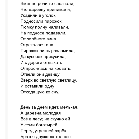
Вмиг по речи те спознали,

Что царевну принимали;

Усадили в уголок,

Подносили пирожок;

Рюмку полну наливали,

На подносе подавали.

От зелёного вина

Отрекалася она;

Пирожок лишь разломила,

Да кусочек прикусила,

И с дороги отдыхать

Отпросилась на кровать.

Отвели они девицу

Вверх во светлую светлицу,

И оставили одну

Отходящую ко сну.
День за днём идет, мелькая,

А царевна молодая

Всё в лесу; не скучно ей

У семи богатырей.

Перед утренней зарёю

Братья дружною толпою
