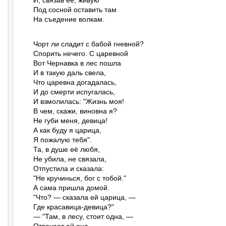
И, связав её, живую

Под сосной оставить там

На съедение волкам.
Чорт ли сладит с бабой гневной?

Спорить нечего. С царевной

Вот Чернавка в лес пошла

И в такую даль свела,

Что царевна догадалась,

И до смерти испугалась,

И взмолилась: "Жизнь моя!

В чем, скажи, виновна я?

Не губи меня, девица!

А как буду я царица,

Я пожалую тебя".

Та, в душе её любя,

Не убила, не связала,

Отпустила и сказала:

"Не кручинься, бог с тобой."

А сама пришла домой.

"Что? — сказала ей царица, —

Где красавица-девица?"

— "Там, в лесу, стоит одна, —
