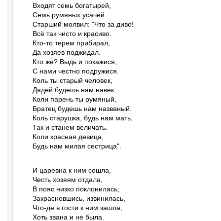
Входят семь богатырей,

Семь румяных усачей.

Старший молвил: "Что за диво!

Всё так чисто и красиво.

Кто-то терем прибирал,

Да хозяев поджидал.

Кто же? Выдь и покажися,

С нами честно подружися.

Коль ты старый человек,

Дядей будешь нам навек.

Коли парень ты румяный,

Братец будешь нам названый.

Коль старушка, будь нам мать,

Так и станем величать.

Коли красная девица,

Будь нам милая сестрица".
И царевна к ним сошла,

Честь хозяям отдала,

В пояс низко поклонилась;

Закрасневшись, извинилась,

Что-де в гости к ним зашла,

Хоть звана и не была.
