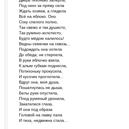
Дверь тихонько заперла,

Под окно за пряжу села

Ждать хозяев, а глядела

Всё на яблоко. Оно

Соку спелого полно,

Так свежо и так душисто,

Так румяно-золотисто,

Будто мёдом налилось!

Видны семечки на сквозь...

Подождать она хотела

До обеда; не стерпела,

В руки яблочко взяла,

К алым губкам поднесла,

Потихоньку прокусила,

И кусочек проглотила...

Вдруг она, моя душа,

Пошатнулась не дыша,

Белы руки опустила,

Плод румяный уронила,

Закатилися глаза,

И она под образа

Головой на лавку пала

И тиха, недвижна стала...