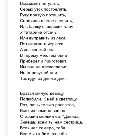
Выезжают погулять,

Серых уток пострелять,

Руку правую потешить,

Сорочина в поле спешить,

Иль башку с широких плеч

У татарина отсечь,

Или вытравить из леса

Пятигорского черкеса.

А хозяюшкой она

В терему меж тем одна

Приберёт и приготовит.

Им она не прекословит,

Не перечут ей они.

Так идут за днями дни.
Братья милую девицу

Полюбили. К ней в светлицу

Раз, лишь только рассвело,

Всех их семеро вошло.

Старший молвил ей: "Девица,

Знаешь: всем ты нам сестрица,

Всех нас семеро, тебя

Все мы любим, за себя
