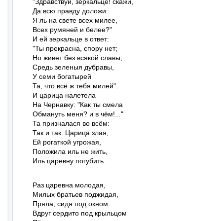
"Здравствуй, зеркальце! скажи,

Да всю правду доложи:

Я ль на свете всех милее,

Всех румяней и белее?"

И ей зеркальце в ответ:

"Ты прекрасна, спору нет;

Но живет без всякой славы,

Средь зеленыя дубравы,

У семи богатырей

Та, что всё ж тебя милей".

И царица налетела

На Чернавку: "Как ты смела

Обмануть меня? и в чём!..."

Та призналася во всём:

Так и так. Царица злая,

Ей рогаткой угрожая,

Положила иль не жить,

Иль царевну погубить.
Раз царевна молодая,

Милых братьев поджидая,

Пряла, сидя под окном.

Вдруг сердито под крыльцом
