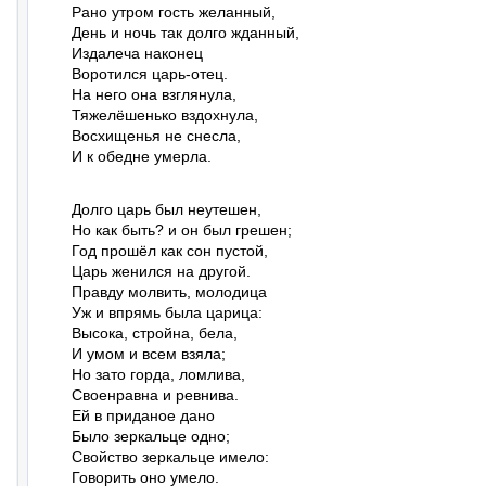
Рано утром гость желанный,

День и ночь так долго жданный,

Издалеча наконец

Воротился царь-отец.

На него она взглянула,

Тяжелёшенько вздохнула,

Восхищенья не снесла,

И к обедне умерла.
Долго царь был неутешен,

Но как быть? и он был грешен;

Год прошёл как сон пустой,

Царь женился на другой.

Правду молвить, молодица

Уж и впрямь была царица:

Высока, стройна, бела,

И умом и всем взяла;

Но зато горда, ломлива,

Своенравна и ревнива.

Ей в приданое дано

Было зеркальце одно;

Свойство зеркальце имело:

Говорить оно умело.
