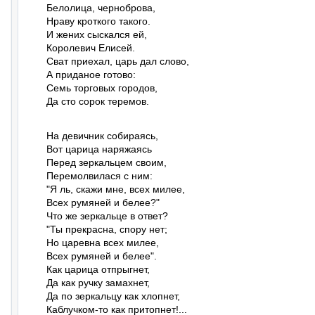
Белолица, черноброва,

Нраву кроткого такого.

И жених сыскался ей,

Королевич Елисей.

Сват приехал, царь дал слово,

А приданое готово:

Семь торговых городов,

Да сто сорок теремов.
На девичник собираясь,

Вот царица наряжаясь

Перед зеркальцем своим,

Перемолвилася с ним:

"Я ль, скажи мне, всех милее,

Всех румяней и белее?"

Что же зеркальце в ответ?

"Ты прекрасна, спору нет;

Но царевна всех милее,

Всех румяней и белее".

Как царица отпрыгнет,

Да как ручку замахнет,

Да по зеркальцу как хлопнет,

Каблучком-то как притопнет!...
