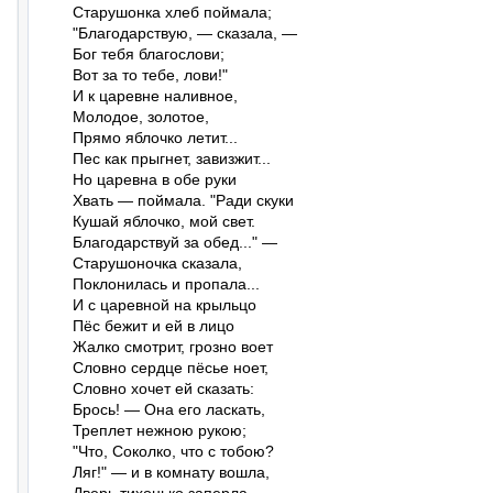
Старушонка хлеб поймала;

"Благодарствую, — сказала, —

Бог тебя благослови;

Вот за то тебе, лови!"

И к царевне наливное,

Молодое, золотое,

Прямо яблочко летит...

Пес как прыгнет, завизжит...

Но царевна в обе руки

Хвать — поймала. "Ради скуки

Кушай яблочко, мой свет.

Благодарствуй за обед..." —

Старушоночка сказала,

Поклонилась и пропала...

И с царевной на крыльцо

Пёс бежит и ей в лицо

Жалко смотрит, грозно воет

Словно сердце пёсье ноет,

Словно хочет ей сказать:

Брось! — Она его ласкать,

Треплет нежною рукою;

"Что, Соколко, что с тобою?

Ляг!" — и в комнату вошла,
