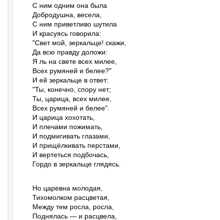
С ним одним она была

Добродушна, весела,

С ним приветливо шутила

И красуясь говорила:

"Свет мой, зеркальце! скажи,

Да всю правду доложи:

Я ль на свете всех милее,

Всех румяней и белее?"

И ей зеркальце в ответ:

"Ты, конечно, спору нет;

Ты, царица, всех милее,

Всех румяней и белее".

И царица хохотать,

И плечами пожимать,

И подмигивать глазами,

И прищёлкивать перстами,

И вертеться подбочась,

Гордо в зеркальце глядясь.
Но царевна молодая,

Тихомолком расцветая,

Между тем росла, росла,

Поднялась — и расцвела,
