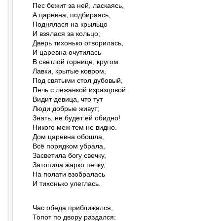
Пес бежит за ней, ласкаясь,

А царевна, подбираясь,

Поднялася на крыльцо

И взялася за кольцо;

Дверь тихонько отворилась,

И царевна очутилась

В светлой горнице; кругом

Лавки, крытые ковром,

Под святыми стол дубовый,

Печь с лежанкой изразцовой.

Видит девица, что тут

Люди добрые живут;

Знать, не будет ей обидно!

Никого меж тем не видно.

Дом царевна обошла,

Всё порядком убрала,

Засветила богу свечку,

Затопила жарко печку,

На полати взобралась

И тихонько улеглась.
Час обеда приближался,

Топот по двору раздался:
