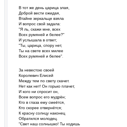
В тот же день царица злая,

Доброй вести ожидая,

Втайне зеркальце взяла

И вопрос свой задала:

"Я ль, скажи мне, всех

Всех румяней и белее?"

И услышала в ответ;

"Ты, царица, спору нет,

Ты на свете всех милее

Всех румяней и белее".
За невестою своей

Королевич Елисей

Между тем по свету скачет.

Нет как нет! Он горько плачет,

И кого ни спросит он,

Всем вопрос его мудрён;

Кто в глаза ему смеётся,

Кто скорее отвернётся;

К красну солнцу наконец

Обратился молодец.

"Свет наш солнышко! Ты ходишь
