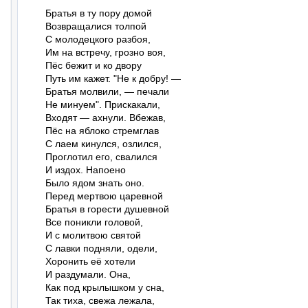
Братья в ту пору домой

Возвращалися толпой

С молодецкого разбоя,

Им на встречу, грозно воя,

Пёс бежит и ко двору

Путь им кажет. "Не к добру! —

Братья молвили, — печали

Не минуем". Прискакали,

Входят — ахнули. Вбежав,

Пёс на яблоко стремглав

С лаем кинулся, озлился,

Проглотил его, свалился

И издох. Напоено

Было ядом знать оно.

Перед мертвою царевной

Братья в горести душевной

Все поникли головой,

И с молитвою святой

С лавки подняли, одели,

Хоронить её хотели

И раздумали. Она,

Как под крылышком у сна,

Так тиха, свежа лежала,
