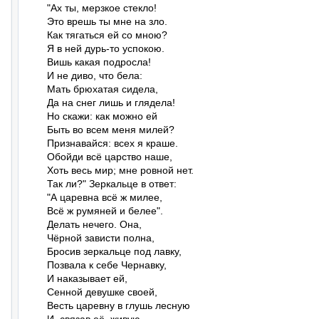
"Ax ты, мерзкое стекло!

Это врешь ты мне на зло.

Как тягаться ей со мною?

Я в ней дурь-то успокою.

Вишь какая подросла!

И не диво, что бела:

Мать брюхатая сидела,

Да на снег лишь и глядела!

Но скажи: как можно ей

Быть во всем меня милей?

Признавайся: всех я краше.

Обойди всё царство наше,

Хоть весь мир; мне ровной нет.

Так ли?" Зеркальце в ответ:

"А царевна всё ж милее,

Всё ж румяней и белее".

Делать нечего. Она,

Чёрной зависти полна,

Бросив зеркальце под лавку,

Позвала к себе Чернавку,

И наказывает ей,

Сенной девушке своей,

Весть царевну в глушь лесную
