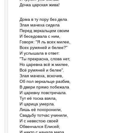
Дочка царская жива!
Дома в ту пору без дела

Злая мачеха сидела

Перед зеркальцем своим

И беседовала с ним,

Говоря: "Я ль всех милее,

Всех румяней и белее?"

И услышала в ответ:

"Ты прекрасна, слова нет,

Но царевна всё ж милее,

Всё румяней и белее".

Злая мачеха, вскочив,

Об пол зеркальце разбив,

В двери прямо побежала

И царевну повстречала.

Тут её тоска взяла,

И царица умерла.

Лишь её похоронили,

Свадьбу тотчас учинили,

И с невестою своей

Обвенчался Елисей;

И никто с начала мира
