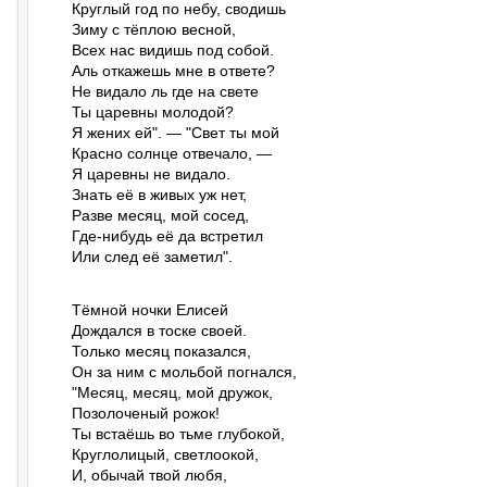
Круглый год по небу, сводишь

Зиму с тёплою весной,

Всех нас видишь под собой.

Аль откажешь мне в ответе?

Не видало ль где на свете

Ты царевны молодой?

Я жених ей". — "Свет ты мой

Красно солнце отвечало, —

Я царевны не видало.

Знать её в живых уж нет,

Разве месяц, мой сосед,

Где-нибудь её да встретил

Или след её заметил".
Тёмной ночки Елисей

Дождался в тоске своей.

Только месяц показался,

Он за ним с мольбой погнался,

"Месяц, месяц, мой дружок,

Позолоченый рожок!

Ты встаёшь во тьме глубокой,

Круглолицый, светлоокой,

И, обычай твой любя,
