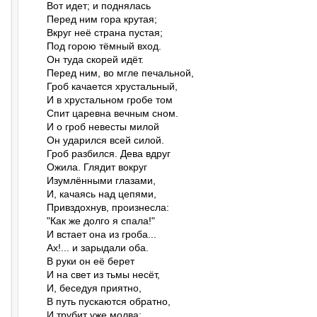
Вот идет; и поднялась

Перед ним гора крутая;

Вкруг неё страна пустая;

Под горою тёмный вход.

Он туда скорей идёт.

Перед ним, во мгле печальной,

Гроб качается хрустальный,

И в хрустальном гробе том

Спит царевна вечным сном.

И о гроб невесты милой

Он ударился всей силой.

Гроб разбился. Дева вдруг

Ожила. Глядит вокруг

Изумлёнными глазами,

И, качаясь над цепями,

Привздохнув, произнесла:

"Как же долго я спала!"

И встает она из гроба...

Ах!... и зарыдали оба.

В руки он её берет

И на свет из тьмы несёт,

И, беседуя приятно,

В путь пускаются обратно,

И трубит уже молва:
