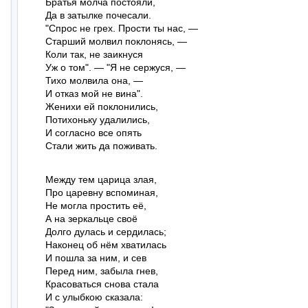
Братья молча постояли,

Да в затылке почесали.

"Спрос не грех. Прости ты нас, —

Старший молвил поклонясь, —

Коли так, не заикнуся

Уж о том". — "Я не сержуся, —

Тихо молвила она, —

И отказ мой не вина".

Женихи ей поклонились,

Потихоньку удалились,

И согласно все опять

Стали жить да поживать.
Между тем царица злая,

Про царевну вспоминая,

Не могла простить её,

А на зеркальце своё

Долго дулась и сердилась;

Наконец об нём хватилась

И пошла за ним, и сев

Перед ним, забыла гнев,

Красоваться снова стала

И с улыбкою сказала:
