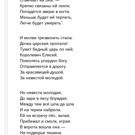
Отвечает ей она. —

Крепко связаны ей локти;

Попадётся зверю в когти,

Меньше будет ей терпеть,

Легче будет умереть".
И молва трезвонить стала:

Дочка царская пропала!

Тужит бедный царь по ней,

Королевич Елисей,

Помолясь усердно богу,

Отправляется в дорогу

За красавицей-душой,

За невестой молодой.
Но невеста молодая,

До зари в лесу блуждая,

Между тем всё шла да шла

И на терем набрела.

Ей на встречу пёс, залая,

Прибежал и смолк, играя.

В ворота вошла она —

На подворье тишина.
