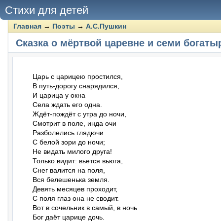
Стихи для детей
Главная
→
Поэты
→
А.С.Пушкин
Сказка о мёртвой царевне и семи богаты
Царь с царицею простился,

В путь-дорогу снарядился,

И царица у окна

Села ждать его одна.

Ждёт-пождёт с утра до ночи,

Смотрит в поле, инда очи

Разболелись глядючи

С белой зори до ночи;

Не видать милого друга!

Только видит: вьется вьюга,

Снег валится на поля,

Вся белешенька земля.

Девять месяцев проходит,

С поля глаз она не сводит.

Вот в сочельник в самый, в ночь

Бог даёт царице дочь.
