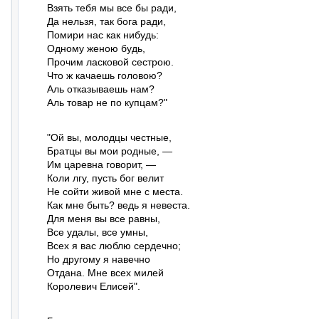
Взять тебя мы все бы ради,

Да нельзя, так бога ради,

Помири нас как нибудь:

Одному женою будь,

Прочим ласковой сестрою.

Что ж качаешь головою?

Аль отказываешь нам?

Аль товар не по купцам?"
"Ой вы, молодцы честные,

Братцы вы мои родные, —

Им царевна говорит, —

Коли лгу, пусть бог велит

Не сойти живой мне с места.

Как мне быть? ведь я невеста.

Для меня вы все равны,

Все удалы, все умны,

Всех я вас люблю сердечно;

Но другому я навечно

Отдана. Мне всех милей

Королевич Елисей".