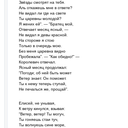
Звёзды смотрят на тебя.

Аль откажешь мне в ответе?

Не видал ли где на свете

Ты царевны молодой?

Я жених ей". — "Братец мой,

Отвечает месяц ясный, —

Не видал я девы красной.

На стороже я стою

Только в очередь мою.

Без меня царевна видно

Пробежала". — "Как обидно!" —

Королевич отвечал.

Ясный месяц продолжал:

"Погоди; об ней быть может

Ветер знает. Он поможет.

Ты к нему теперь ступай,

Не печалься же, прощай".
Елисей, не унывая,

К ветру кинулся, взывая:

"Ветер, ветер! Ты могуч,

Ты гоняешь стаи туч,

Ты волнуешь сине море,
