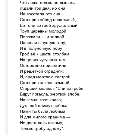
Что лишь только не дышала.

Ждали три дня, но она

Не восстала ото сна.

Сотворив обряд печальный,

Вот они во гроб хрустальный

Труп царевны молодой

Положили — и толпой

Понесли в пустую гору,

И в полуночную пору

Гроб её к шести столбам

На цепях чугунных там

Осторожно привинтили

И решёткой оградили;

И, пред мертвою сестрой

Сотворив поклон земной,

Старший молвил: "Спи во гробе;

Вдруг погасла, жертвой злобе,

На земле твоя краса;

Дух твой примут небеса.

Нами ты была любима

И для милого хранима —

Не досталась никому,

Только гробу одному".