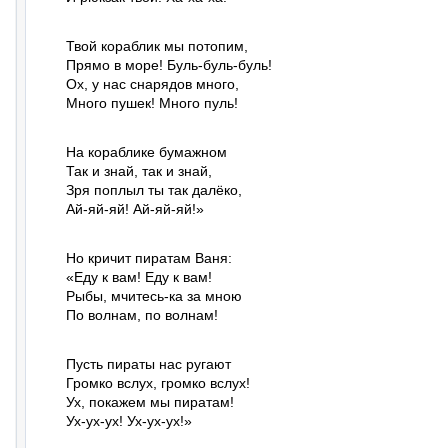
Твой кораблик мы потопим,

Прямо в море! Буль-буль-буль!

Ох, у нас снарядов много,

Много пушек! Много пуль!
На кораблике бумажном

Так и знай, так и знай,

Зря поплыл ты так далёко,

Ай-яй-яй! Ай-яй-яй!»
Но кричит пиратам Ваня:

«Еду к вам! Еду к вам!

Рыбы, мчитесь-ка за мною

По волнам, по волнам!
Пусть пираты нас ругают

Громко вслух, громко вслух!

Ух, покажем мы пиратам!

Ух-ух-ух! Ух-ух-ух!»