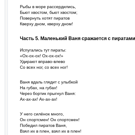
Рыбы в море рассердились,

Бьют хвостом, бьют хвостом;

Повернуть хотят пиратов

Кверху дном, кверху дном!
Часть 5. Маленький Ваня сражается с пиратам
Испугались тут пираты:

«Ох-ох-ох! Ох-ох-ох!»

Удирают вправо-влево

Со всех ног, со всех ног!
Ваня вдаль глядит с улыбкой

На губах, на губах!

Через бортик прыгнул Ваня:

Ах-ах-ах! Ах-ах-ах!
У него силёнок много,

Он спортсмен! Он спортсмен!

Победил пиратов Ваня,

Взял их в плен, взял их в плен!