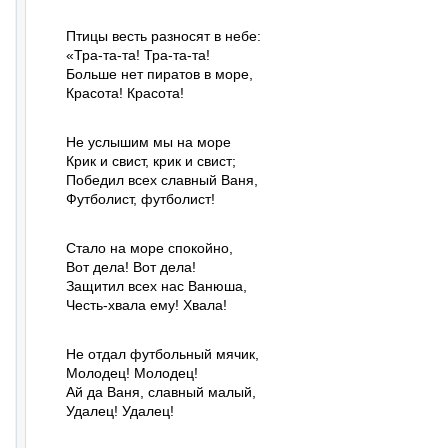
Птицы весть разносят в небе:

«Тра-та-та! Тра-та-та!

Больше нет пиратов в море,

Красота! Красота!
Не услышим мы на море

Крик и свист, крик и свист;

Победил всех славный Ваня,

Футболист, футболист!
Стало на море спокойно,

Вот дела! Вот дела!

Защитил всех нас Ванюша,

Честь-хвала ему! Хвала!
Не отдал футбольный мячик,

Молодец! Молодец!

Ай да Ваня, славный малый,

Удалец! Удалец!