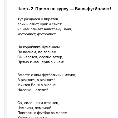
Часть 2. Прямо по курсу — Ваня-футболист!
Тут раздался у пиратов

Крик и свист, крик и свист:

«К нам плывёт навстречу Ваня,

Футболист, футболист!
На кораблике бумажном

По волнам, по волнам,

Он несётся, словно ветер,

Прямо к нам, прямо к нам!
Вместе с ним футбольный мячик,

В рюкзаке, в рюкзаке!

Мчится Ваня в океане

Налегке, налегке!
Ох, силён он и отважен,

Чемпион, чемпион!

Поиграть в футбол за морем

Хочет он, хочет он!