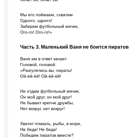
Мы его поймаем, схватим

Одного, одного!

Заберем футбольный мячик,

Ого-го! Ого-го!»
Часть 3. Маленький Ваня не боится пиратов
Ваня им в ответ качает

Головой, головой:

«Разгулялись вы, пираты!

Ой-ёй-ёй! Ой-ёй-ёй!
Не отдам футбольный мячик,

Он мой друг, он мой друг!

Не бывает крепче дружбы,

Нет вокруг, нет вокруг!
Хватит плакать, рыбы, в море,

Не беда! Не беда!

Победим пиратов вместе?
