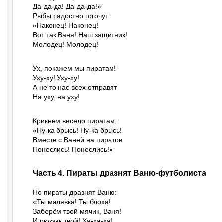
Да-да-да! Да-да-да!»

Рыбы радостно гогочут:

«Наконец! Наконец!

Вот так Ваня! Наш защитник!

Молодец! Молодец!
Ух, покажем мы пиратам!

Уху-ху! Уху-ху!

А не то нас всех отправят

На уху, на уху!
Крикнем весело пиратам:

«Ну-ка брысь! Ну-ка брысь!

Вместе с Ваней на пиратов

Понеслись! Понеслись!»
Часть 4. Пираты дразнят Ваню-футболиста
Но пираты дразнят Ваню:

«Ты малявка! Ты блоха!

Заберём твой мячик, Ваня!

И рюкзак твой! Ха-ха-ха!