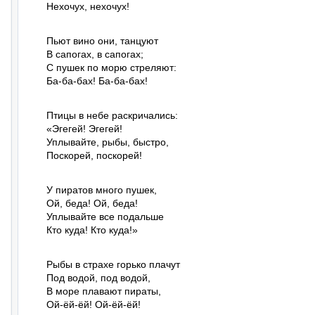
Нехочух, нехочух!
Пьют вино они, танцуют

В сапогах, в сапогах;

С пушек по морю стреляют:

Ба-ба-бах! Ба-ба-бах!
Птицы в небе раскричались:

«Эгегей! Эгегей!

Уплывайте, рыбы, быстро,

Поскорей, поскорей!
У пиратов много пушек,

Ой, беда! Ой, беда!

Уплывайте все подальше

Кто куда! Кто куда!»
Рыбы в страхе горько плачут

Под водой, под водой,

В море плавают пираты,

Ой-ёй-ёй! Ой-ёй-ёй!