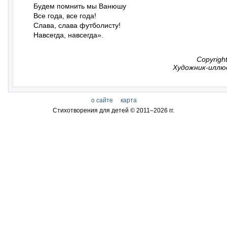
Будем помнить мы Ванюшу

Все года, все года!

Слава, cлава футболисту!

Навсегда, навсегда».
Copyrigh
Художник-иллю
о сайте
карта
Стихотворения для детей © 2011–
2026 гг.