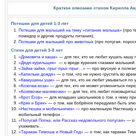
Краткое описание стихов Кирилла Ав
Потешки для детей 1-3 лет
Потешки для малышей на тему «питание малыша»
(про тв
помидор и другие продукты питания);
Потешки для малышей про животных
(про попугая, поросят
Стихи для детей 3-8 лет
«Домовята и каша»
— для тех, кто не любит кушать кашу
«Дядя-курильщик»
— о вреде курения глазами малыше
«Зайка-зайка, прыг-прыг-прыг…»
— про вкусную и полез
«Капельки дождя»
— о том, что не нужно грустить во вр
«Квакушины уши»
— для тех, кто не любит умываться по
«Козочка-коза»
— для тех, кто не может угомониться пер
«Козявочки-малявочки»
— для тех, кто любит поковырять
«Крот Егор»
— для младших школьников о том, к чему пр
«Кряк и Бряк»
— о том, как бобрёнок передумал быть зл
«Настюшка и мобильничек»
— про маленькую Настюшку и
мобильный телефон…
«Попугай Попка, или Рассказ недовольного попугая»
— о 
ухаживать…
«Таракан Тимоша и Новый Год»
— о том, как таракан Ти