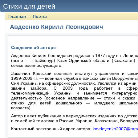
Стихи для детей
Главная
→
Поэты
Авдеенко Кирилл Леонидович
Сведения об авторе
Авдеенко Кирилл Леонидович родился в 1977 году в г. Ленинс
(ныне — г.Байконур) Кзыл-Ординской области (Казахстан) 
семье военнослужащего.
Закончил Киевский военный институт управления и связи
1999-2009 г.г. — военная служба в войсках связи Вооруженны
Сил Украины на офицерских должностях. Уволился из армии 
звании майора. С 2009 года работает в сфер
телекоммуникаций Украины и занимается литературно
деятельностью (основное направление — стихи и сказки 
стихах для детей дошкольного — младшего школьног
возраста).
Автор имеет публикации в периодических изданиях по детско
и семейной тематике в России, Украине, Казахстане, Беларус
Контактный электронный адрес автора:
kavdeyenko2007@ramb