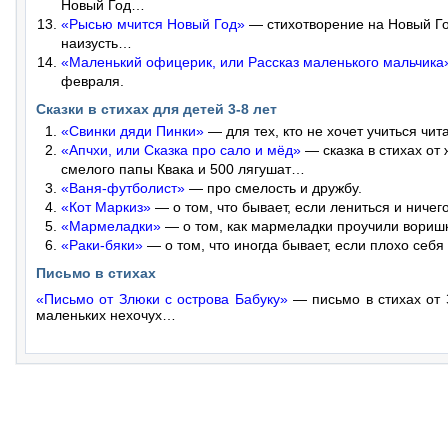
Новый Год…
«Рысью мчится Новый Год»
— стихотворение на Новый Го
наизусть…
«Маленький офицерик, или Рассказ маленького мальчика
февраля.
Сказки в стихах для детей 3-8 лет
«Свинки дяди Пинки»
— для тех, кто не хочет учиться чи
«Апчхи, или Сказка про сало и мёд»
— сказка в стихах от
смелого папы Квака и 500 лягушат…
«Ваня-футболист»
— про смелость и дружбу.
«Кот Маркиз»
— о том, что бывает, если лениться и ниче
«Мармеладки»
— о том, как мармеладки проучили вори
«Раки-бяки»
— о том, что иногда бывает, если плохо себя 
Письмо в стихах
«Письмо от Злюки с острова Бабуку»
— письмо в стихах от 
маленьких нехочух…