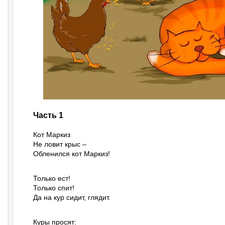
Часть 1
Кот Маркиз

Не ловит крыс –

Обленился кот Маркиз!
Только ест!

Только спит!

Да на кур сидит, глядит.
Куры просят:
