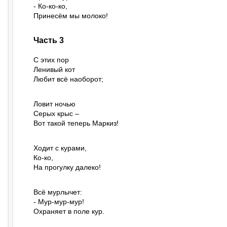
- Ко-ко-ко,

Принесём мы молоко!
Часть 3
С этих пор

Ленивый кот

Любит всё наоборот;
Ловит ночью

Серых крыс –

Вот такой теперь Маркиз!
Ходит с курами,

Ко-ко,

На прогулку далеко!
Всё мурлычет:

- Мур-мур-мур!

Охраняет в поле кур.