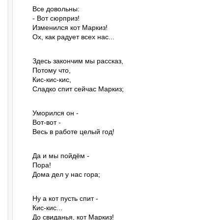
Все довольны:

- Вот сюрприз!

Изменился кот Маркиз!

Ох, как радует всех нас...
Здесь закончим мы рассказ,

Потому что,

Кис-кис-кис,

Сладко спит сейчас Маркиз;
Уморился он -

Вот-вот -

Весь в работе целый год!
Да и мы пойдём -

Пора!

Дома дел у нас гора;
Ну а кот пусть спит -

Кис-кис...

До свиданья, кот Маркиз!