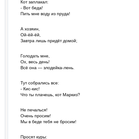
Кот заплакал:

- Вот беда!

Пить мне воду из пруда!
А хозяин,

Ой-ёй-ёй,

Завтра лишь придёт домой;
Голодать мне,

Ох, весь день!

Всё она — злодейка-лень.
Тут собрались все:

- Кис-кис!

Что ты плачешь, кот Маркиз?
Не печалься!

Очень просим!

Мы в беде тебя не бросим!
Просят куры:
