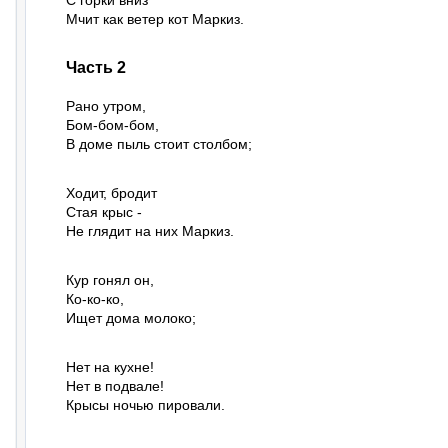
С горки вниз

Мчит как ветер кот Маркиз.
Часть 2
Рано утром,

Бом-бом-бом,

В доме пыль стоит столбом;
Ходит, бродит

Стая крыс -

Не глядит на них Маркиз.
Кур гонял он,

Ко-ко-ко,

Ищет дома молоко;
Нет на кухне!

Нет в подвале!

Крысы ночью пировали.