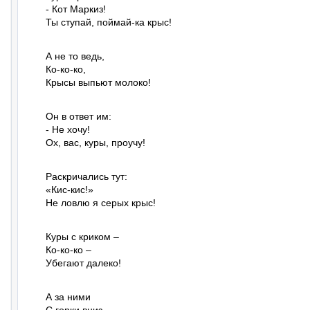
- Кот Маркиз!

Ты ступай, поймай-ка крыс!
А не то ведь,

Ко-ко-ко,

Крысы выпьют молоко!
Он в ответ им:

- Не хочу!

Ох, вас, куры, проучу!
Раскричались тут:

«Кис-кис!»

Не ловлю я серых крыс!
Куры с криком –

Ко-ко-ко –

Убегают далеко!
А за ними
