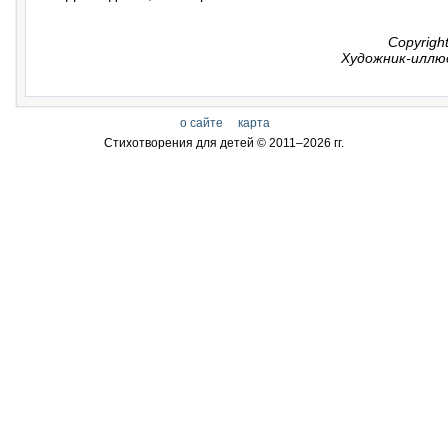
Copyrigh
Художник-иллю
о сайте
карта
Стихотворения для детей © 2011–
2026 гг.