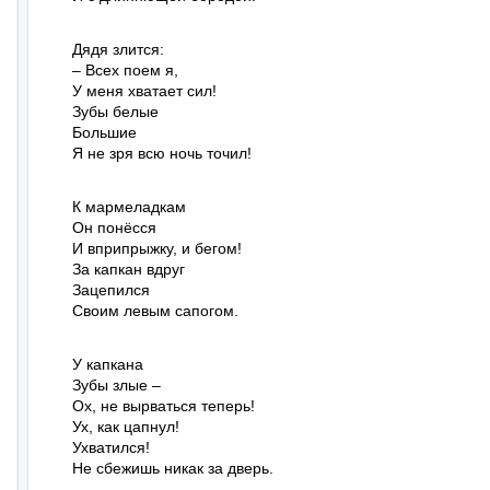
Дядя злится:

– Всех поем я,

У меня хватает сил!

Зубы белые

Большие

Я не зря всю ночь точил!
К мармеладкам

Он понёсся

И вприпрыжку, и бегом!

За капкан вдруг

Зацепился

Своим левым сапогом.
У капкана

Зубы злые –

Ох, не вырваться теперь!

Ух, как цапнул!

Ухватился!

Не сбежишь никак за дверь.