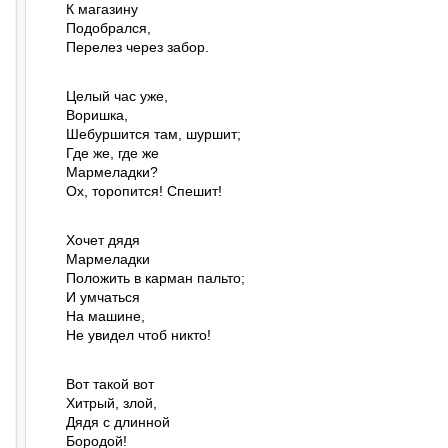
К магазину

Подобрался,

Перелез через забор.
Целый час уже,

Воришка,

Шебуршится там, шуршит;

Где же, где же

Мармеладки?

Ох, торопится! Спешит!
Хочет дядя

Мармеладки

Положить в карман пальто;

И умчаться

На машине,

Не увидел чтоб никто!
Вот такой вот

Хитрый, злой,

Дядя с длинной

Бородой!