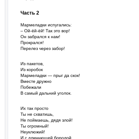
Часть 2
Мармеладки испугались:

– Ой-ёй-ёй! Так это вор!

Он забрался к нам!

Прокрался!

Перелез через забор!
Из пакетов,

Из коробок

Мармеладки — прыг да скок!

Вместе дружно

Побежали

В самый дальний уголок.
Их так просто

Ты не схватишь,

Не поймаешь, дядя злой!

Ты огромный!

Неуклюжий!

И с длиннющей бородой.