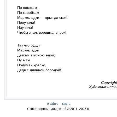
По пакетам,

По коробкам

Мармеладки — прыг да скок!

Проучили!

Научили!

Чтобы знал, воришка, впрок!
Так что будут

Мармеладки

Деткам вкусною едой;

Ну а ты

Подумай крепко,

Дядя с длинной бородой!
Copyrigh
Художник-иллю
о сайте
карта
Стихотворения для детей © 2011–
2026 гг.