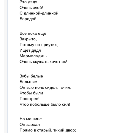
Это дядя,

Очень злой!

С длинной-длинной

Бородой.
Всё пока ещё

Закрыто,

Потому он приутих;

Ищет дядя

Мармеладки -

Очень скушать хочет их!
Зубы белые

Большие

Он всю ночь сидел, точил;

Чтобы были

Поострее!

Чтоб побольше было сил!
На машине

Он заехал

Прямо в старый, тихий двор;
