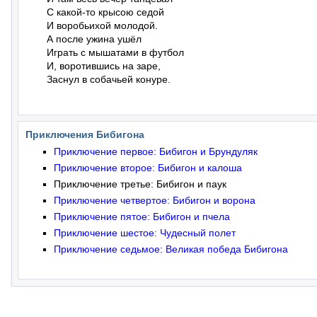
С какой-то крысою седой

И воробьихой молодой.

А после ужина ушёл

Играть с мышатами в футбол

И, воротившись на заре,

Заснул в собачьей конуре.
Приключения Бибигона
Приключение первое: Бибигон и Брундуляк
Приключение второе: Бибигон и калоша
Приключение третье: Бибигон и паук
Приключение четвертое: Бибигон и ворона
Приключение пятое: Бибигон и пчела
Приключение шестое: Чудесный полет
Приключение седьмое: Великая победа Бибигона