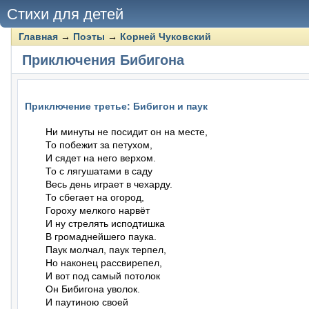
Стихи для детей
Главная
→
Поэты
→
Корней Чуковский
Приключения Бибигона
Приключение третье: Бибигон и паук
Ни минуты не посидит он на месте,

То побежит за петухом,

И сядет на него верхом.

То с лягушатами в саду

Весь день играет в чехарду.

То сбегает на огород,

Гороху мелкого нарвёт

И ну стрелять исподтишка

В громаднейшего паука.

Паук молчал, паук терпел,

Но наконец рассвирепел,

И вот под самый потолок

Он Бибигона уволок.

И паутиною своей
