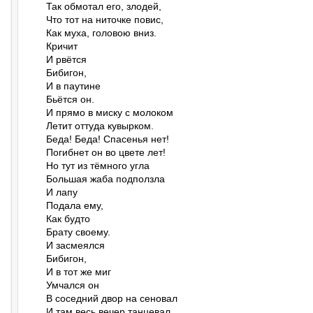
Так обмотал его, злодей,

Что тот на ниточке повис,

Как муха, головою вниз.

Кричит

И рвётся

Бибигон,

И в паутине

Бьётся он.

И прямо в миску с молоком

Летит оттуда кувырком.

Беда! Беда! Спасенья нет!

Погибнет он во цвете лет!

Но тут из тёмного угла

Большая жаба подползла

И лапу

Подала ему,

Как будто

Брату своему.

И засмеялся

Бибигон,

И в тот же миг

Умчался он

В соседний двор на сеновал

И там весь вечер танцевал
