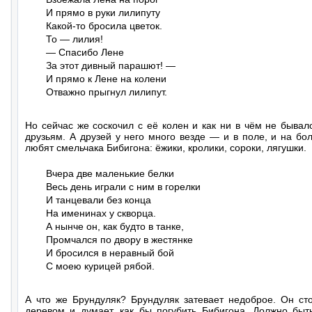
И прямо в руки лилипуту

Какой-то бросила цветок.

То — лилия!

— Спасибо Лене

За этот дивный парашют! —

И прямо к Лене на колени

Отважно прыгнул лилипут.
Но сейчас же соскочил с её колен и как ни в чём не бывал
друзьям. А друзей у него много везде — и в поле, и на боло
любят смельчака Бибигона: ёжики, кролики, сороки, лягушки.
Вчера две маленькие белки

Весь день играли с ним в горелки

И танцевали без конца

На именинах у скворца.

А нынче он, как будто в танке,

Промчался по двору в жестянке

И бросился в неравный бой

С моею курицей рябой.
А что же Брундуляк? Брундуляк затевает недоброе. Он сто
деревом и думает, как бы погубить Бибигона. Должно быт