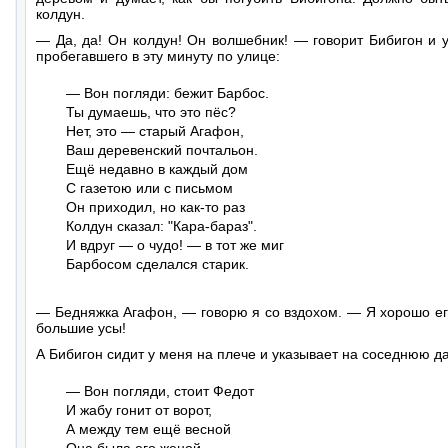
колдун.
— Да, да! Он колдун! Он волшебник! — говорит Бибигон и у
пробегавшего в эту минуту по улице:
— Вон погляди: бежит Барбос.

Ты думаешь, что это пёс?

Нет, это — старый Агафон,

Ваш деревенский почтальон.

Ещё недавно в каждый дом

С газетою или с письмом

Он приходил, но как-то раз

Колдун сказал: "Кара-бараз".

И вдруг — о чудо! — в тот же миг

Барбосом сделался старик.
— Бедняжка Агафон, — говорю я со вздохом. — Я хорошо ег
большие усы!
А Бибигон сидит у меня на плече и указывает на соседнюю да
— Вон погляди, стоит Федот

И жабу гонит от ворот,

А между тем ещё весной
