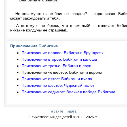
Она была его женой.
— Но почему же ты не боишься злодея? — спрашивают Биби
может заколдовать и тебя.
— А потому я не боюсь, что я смелый! — отвечает Биби
никакие колдуны не страшны!..
Приключения Бибигона
Приключение первое: Бибигон и Брундуляк
Приключение второе: Бибигон и калоша
Приключение третье: Бибигон и паук
Приключение четвертое: Бибигон и ворона
Приключение пятое: Бибигон и пчела
Приключение шестое: Чудесный полет
Приключение седьмое: Великая победа Бибигона
о сайте
карта
Стихотворения для детей © 2011–
2026 гг.