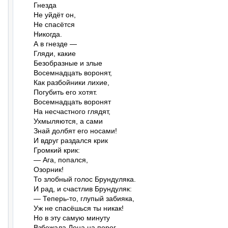
Гнезда

Не уйдёт он,

Не спасётся

Никогда.

А в гнезде —

Гляди, какие

Безобразные и злые

Восемнадцать воронят,

Как разбойники лихие,

Погубить его хотят.

Восемнадцать воронят

На несчастного глядят,

Ухмыляются, а сами

Знай долбят его носами!

И вдруг раздался крик

Громкий крик:

— Ага, попался,

Озорник!

То злобный голос Брундуляка.

И рад, и счастлив Брундуляк:

— Теперь-то, глупый забияка,

Уж не спасёшься ты никак!

Но в эту самую минуту

Взбежала Лена на порог
