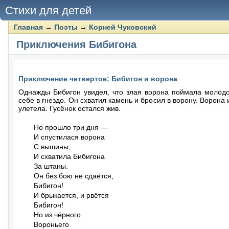
Стихи для детей
Главная
→
Поэты
→
Корней Чуковский
Приключения Бибигона
Приключение четвертое: Бибигон и ворона
Однажды Бибигон увидел, что злая ворона поймала молодог
себе в гнездо. Он схватил камень и бросил в ворону. Ворона 
улетела. Гусёнок остался жив.
Но прошло три дня —

И спустилася ворона

С вышины,

И схватила Бибигона

За штаны.

Он без бою не сдаётся,

Бибигон!

И брыкается, и рвётся

Бибигон!

Но из чёрного

Вороньего
